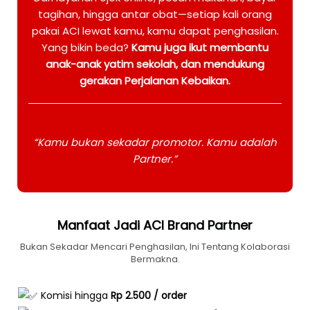
tagihan, hingga antar obat—setiap kali orang
pakai ACI lewat kamu, kamu dapat penghasilan.
Yang bikin beda?
Kamu juga ikut membantu
anak-anak yatim sekolah, dan mendukung
gerakan Perjalanan Kebaikan.
“Kamu bukan sekadar promotor. Kamu adalah
Partner.”
Manfaat Jadi ACI Brand Partner
Bukan Sekadar Mencari Penghasilan, Ini Tentang Kolaborasi
Bermakna.
Komisi hingga
Rp 2.500 / order