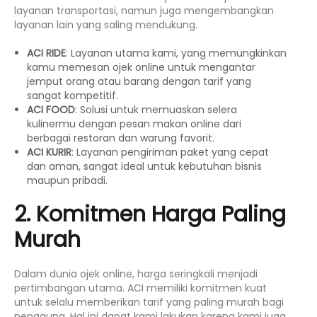
layanan transportasi, namun juga mengembangkan
layanan lain yang saling mendukung.
ACI RIDE
: Layanan utama kami, yang memungkinkan
kamu memesan
ojek online
untuk mengantar
jemput orang atau barang dengan tarif yang
sangat kompetitif.
ACI FOOD
: Solusi untuk memuaskan selera
kulinermu dengan
pesan makan online
dari
berbagai restoran dan warung favorit.
ACI KURIR
: Layanan pengiriman paket yang cepat
dan aman, sangat ideal untuk kebutuhan bisnis
maupun pribadi.
2. Komitmen Harga Paling
Murah
Dalam dunia
ojek online
, harga seringkali menjadi
pertimbangan utama. ACI memiliki komitmen kuat
untuk selalu memberikan tarif yang paling murah bagi
pengguna. Hal ini dapat kami lakukan karena kami juga