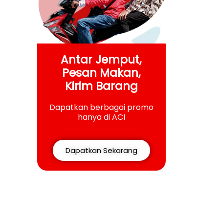
Antar Jemput,
Pesan Makan,
Kirim Barang
Dapatkan berbagai promo
hanya di ACI
Dapatkan Sekarang