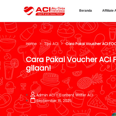
Beranda
Affiliate 
Home
>
Tips ACI
>
Cara Pakai Voucher ACI FOO
Cara Pakai Voucher ACI
gilaan!
Admin ACI - Content Writer ACI
September 16, 2025