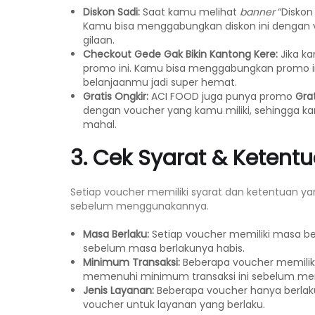
Diskon Sadi:
Saat kamu melihat
banner
“Diskon 
Kamu bisa menggabungkan diskon ini dengan v
gilaan.
Checkout Gede Gak Bikin Kantong Kere:
Jika k
promo ini. Kamu bisa menggabungkan promo ini
belanjaanmu jadi super hemat.
Gratis Ongkir:
ACI FOOD juga punya promo
Grat
dengan voucher yang kamu miliki, sehingga ka
mahal.
3. Cek Syarat & Ketent
Setiap voucher memiliki syarat dan ketentuan y
sebelum menggunakannya.
Masa Berlaku:
Setiap voucher memiliki masa b
sebelum masa berlakunya habis.
Minimum Transaksi:
Beberapa voucher memiliki
memenuhi minimum transaksi ini sebelum me
Jenis Layanan:
Beberapa voucher hanya berlak
voucher untuk layanan yang berlaku.