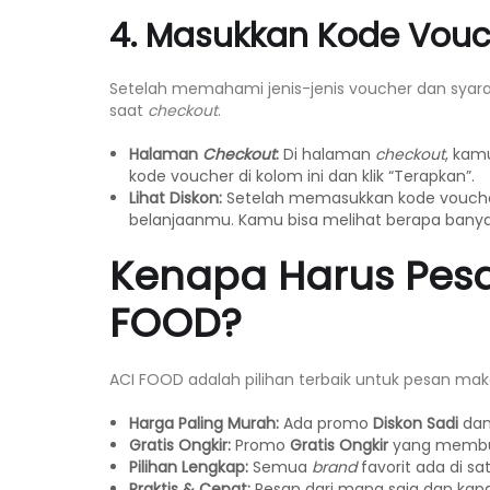
4. Masukkan Kode Vou
Setelah memahami jenis-jenis voucher dan sya
saat
checkout
.
Halaman
Checkout
:
Di halaman
checkout
, kam
kode voucher di kolom ini dan klik “Terapkan”.
Lihat Diskon:
Setelah memasukkan kode voucher,
belanjaanmu. Kamu bisa melihat berapa bany
Kenapa Harus Pes
FOOD?
ACI FOOD adalah pilihan terbaik untuk pesan m
Harga Paling Murah:
Ada promo
Diskon Sadi
da
Gratis Ongkir:
Promo
Gratis Ongkir
yang membua
Pilihan Lengkap:
Semua
brand
favorit ada di sa
Praktis & Cepat:
Pesan dari mana saja dan kapa