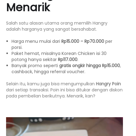
Menarik
Salah satu alasan utama orang memilih Hangry
adalah harganya yang sangat bersahabat.
Harga menu mulai dari
Rp15.000 – Rp70.000
per
porsi.
Paket hemat, misalnya Korean Chicken isi 30
potong hanya sekitar
Rp117.000
.
Banyak promo seperti
gratis ongkir hingga Rp15.000
,
cashback, hingga referral voucher.
Selain itu, kamu juga bisa mengumpulkan
Hangry Poin
dari setiap transaksi. Poin ini bisa ditukar dengan diskon
pada pembelian berikutnya. Menarik, kan?