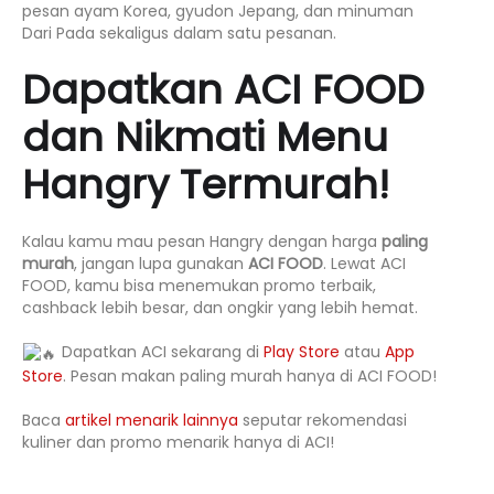
pesan ayam Korea, gyudon Jepang, dan minuman
Dari Pada sekaligus dalam satu pesanan.
Dapatkan ACI FOOD
dan Nikmati Menu
Hangry Termurah!
Kalau kamu mau pesan Hangry dengan harga
paling
murah
, jangan lupa gunakan
ACI FOOD
. Lewat ACI
FOOD, kamu bisa menemukan promo terbaik,
cashback lebih besar, dan ongkir yang lebih hemat.
Dapatkan ACI sekarang di
Play Store
atau
App
Store
. Pesan makan paling murah hanya di ACI FOOD!
Baca
artikel menarik lainnya
seputar rekomendasi
kuliner dan promo menarik hanya di ACI!