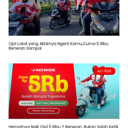
Ojol Lokal yang Akhirnya Ngerti Kamu,Cuma 5 Ribu
Beneran Sampai
ACI RIDE
Hematnya Naik Ojol 5 Ribu ? Beneran, Bukan Salah Ketik