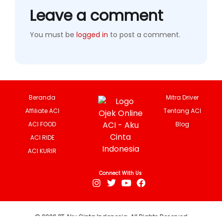
Leave a comment
You must be
logged in
to post a comment.
Beranda
Mitra Driver
Affiliate ACI
Tentang ACI
ACI FOOD
Blog
ACI RIDE
ACI KURIR
Connect With Us
© 2026 PT Aku Cinta Indonesia. All Rights Reserved