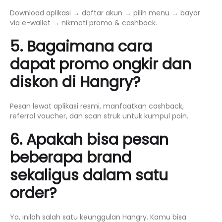
Download aplikasi → daftar akun → pilih menu → bayar
via e-wallet → nikmati promo & cashback.
5. Bagaimana cara
dapat promo ongkir dan
diskon di Hangry?
Pesan lewat aplikasi resmi, manfaatkan cashback,
referral voucher, dan scan struk untuk kumpul poin.
6. Apakah bisa pesan
beberapa brand
sekaligus dalam satu
order?
Ya, inilah salah satu keunggulan Hangry. Kamu bisa