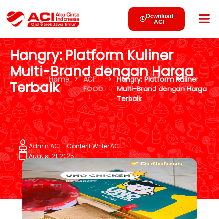
Download
ACI
Hangry: Platform Kuliner
Multi-Brand dengan Harga
Home
>
ACI
>
Hangry: Platform Kuliner
Terbaik
FOOD
Multi-Brand dengan Harga
Terbaik
Admin ACI - Content Writer ACI
August 21, 2025