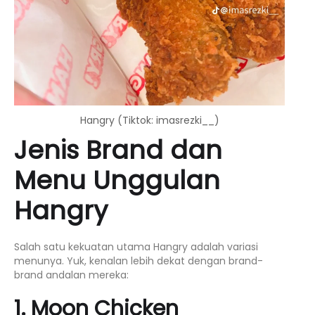
Hangry (Tiktok: imasrezki__)
Jenis Brand dan
Menu Unggulan
Hangry
Salah satu kekuatan utama Hangry adalah variasi
menunya. Yuk, kenalan lebih dekat dengan brand-
brand andalan mereka:
1. Moon Chicken