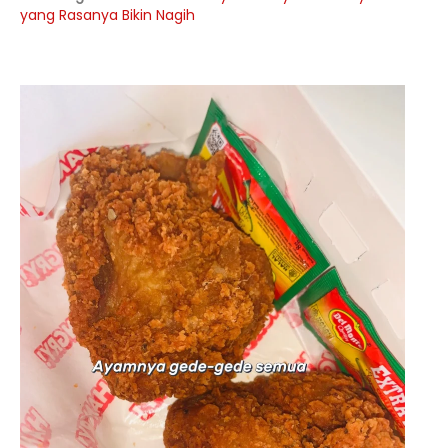
yang Rasanya Bikin Nagih