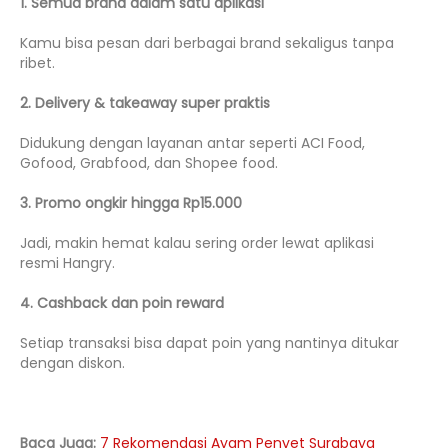
1. Semua brand dalam satu aplikasi
Kamu bisa pesan dari berbagai brand sekaligus tanpa
ribet.
2. Delivery & takeaway super praktis
Didukung dengan layanan antar seperti ACI Food,
Gofood, Grabfood, dan Shopee food.
3. Promo ongkir hingga Rp15.000
Jadi, makin hemat kalau sering order lewat aplikasi
resmi Hangry.
4. Cashback dan poin reward
Setiap transaksi bisa dapat poin yang nantinya ditukar
dengan diskon.
Baca Juga:
7 Rekomendasi Ayam Penyet Surabaya