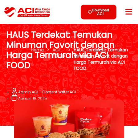
Download
ACI
HAUS Terdekat: Temukan
Minuman Favorit dengan
Home
>
ACI
>
HAUS Terdekat: Temukan
Harga Termurah via ACI
FOOD
Minuman Favorit dengan
Harga Termurah via ACI
FOOD
FOOD
Admin ACI - Content Writer ACI
August 18, 2025