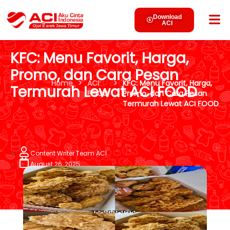
Download
ACI
KFC: Menu Favorit, Harga,
Promo, dan Cara Pesan
Home
>
ACI
>
KFC: Menu Favorit, Harga,
Termurah Lewat ACI FOOD
FOOD
Promo, dan Cara Pesan
Termurah Lewat ACI FOOD
Content Writer Team ACI
August 26, 2025