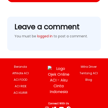
Leave a comment
You must be
logged in
to post a comment.
Beranda
Mitra Driver
Affiliate ACI
Tentang ACI
ACI FOOD
Blog
ACI RIDE
ACI KURIR
Connect With Us