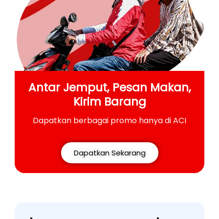
Antar Jemput, Pesan Makan,
Kirim Barang
Dapatkan berbagai promo hanya di ACI
Dapatkan Sekarang