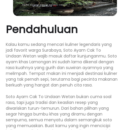
Pendahuluan
Kalau kamu sedang mencari kuliner legendaris yang
jadi favorit warga Surabaya, Soto Ayam Cak To
Undaan Wetan wajib masuk daftar kunjunganmu. Soto
ayam khas Lamongan ini sudah lama dikenal dengan
rasa kuahnya yang gurih dan suwiran ayamnya yang
melimpah. Tempat makan ini menjadi destinasi kuliner
yang tak pernah sepi, terutama bagi pecinta makanan
berkuah yang hangat dan penuh cita rasa.
Soto Ayam Cak To Undaan Wetan bukan cuma soal
rasa, tapi juga tradisi dan keaslian resep yang
diwariskan turun-temurun. Dari bahan pilihan yang
segar hingga bumbu khas yang diramu dengan
sempurna, semua menyatu dalam semangkuk soto
yang memuaskan. Buat kamu yang ingin mencicipi