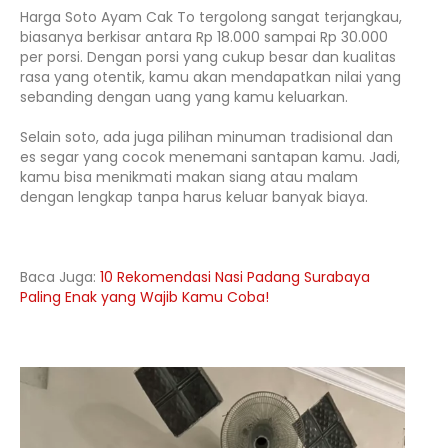
Harga Soto Ayam Cak To tergolong sangat terjangkau,
biasanya berkisar antara Rp 18.000 sampai Rp 30.000
per porsi. Dengan porsi yang cukup besar dan kualitas
rasa yang otentik, kamu akan mendapatkan nilai yang
sebanding dengan uang yang kamu keluarkan.
Selain soto, ada juga pilihan minuman tradisional dan
es segar yang cocok menemani santapan kamu. Jadi,
kamu bisa menikmati makan siang atau malam
dengan lengkap tanpa harus keluar banyak biaya.
Baca Juga:
10 Rekomendasi Nasi Padang Surabaya
Paling Enak yang Wajib Kamu Coba!