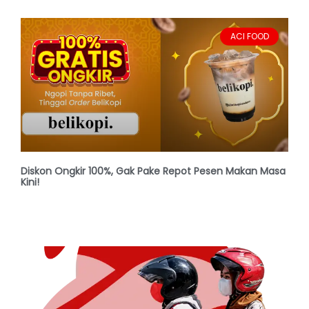
ACI FOOD
Diskon Ongkir 100%, Gak Pake Repot Pesen Makan Masa
Kini!