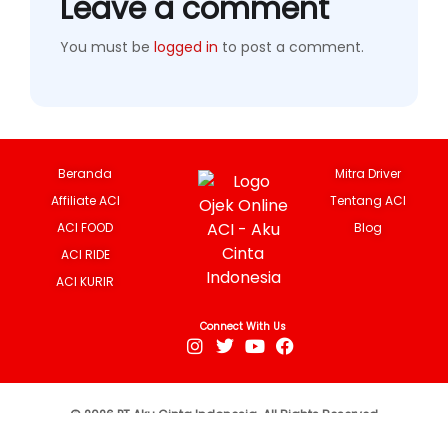
Leave a comment
You must be
logged in
to post a comment.
Beranda
Mitra Driver
Affiliate ACI
Tentang ACI
ACI FOOD
Blog
ACI RIDE
ACI KURIR
Connect With Us
© 2026 PT Aku Cinta Indonesia. All Rights Reserved