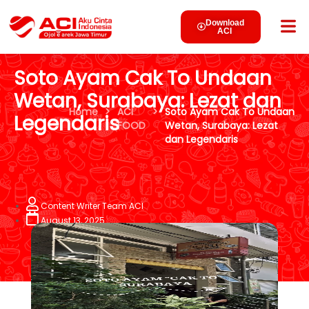
Download
ACI
Soto Ayam Cak To Undaan
Wetan, Surabaya: Lezat dan
Home
>
ACI
>
Soto Ayam Cak To Undaan
Legendaris
FOOD
Wetan, Surabaya: Lezat
dan Legendaris
Content Writer Team ACI
August 13, 2025