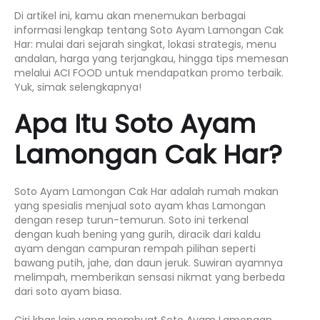
Di artikel ini, kamu akan menemukan berbagai
informasi lengkap tentang Soto Ayam Lamongan Cak
Har: mulai dari sejarah singkat, lokasi strategis, menu
andalan, harga yang terjangkau, hingga tips memesan
melalui ACI FOOD untuk mendapatkan promo terbaik.
Yuk, simak selengkapnya!
Apa Itu Soto Ayam
Lamongan Cak Har?
Soto Ayam Lamongan Cak Har adalah rumah makan
yang spesialis menjual soto ayam khas Lamongan
dengan resep turun-temurun. Soto ini terkenal
dengan kuah bening yang gurih, diracik dari kaldu
ayam dengan campuran rempah pilihan seperti
bawang putih, jahe, dan daun jeruk. Suwiran ayamnya
melimpah, memberikan sensasi nikmat yang berbeda
dari soto ayam biasa.
Ciri khas lain yang membuat Soto Ayam Lamongan