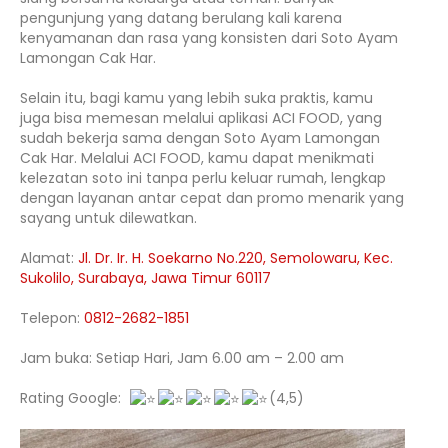
pengunjung yang datang berulang kali karena
kenyamanan dan rasa yang konsisten dari Soto Ayam
Lamongan Cak Har.
Selain itu, bagi kamu yang lebih suka praktis, kamu
juga bisa memesan melalui aplikasi ACI FOOD, yang
sudah bekerja sama dengan Soto Ayam Lamongan
Cak Har. Melalui ACI FOOD, kamu dapat menikmati
kelezatan soto ini tanpa perlu keluar rumah, lengkap
dengan layanan antar cepat dan promo menarik yang
sayang untuk dilewatkan.
Alamat:
Jl. Dr. Ir. H. Soekarno No.220, Semolowaru, Kec.
Sukolilo, Surabaya, Jawa Timur 60117
Telepon:
0812-2682-1851
Jam buka: Setiap Hari, Jam 6.00 am – 2.00 am
Rating Google:
(4,5)