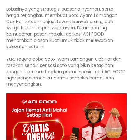
Lokasinya yang strategis, suasana nyaman, serta
harga terjangkau membuat Soto Ayam Lamongan
Cak Har tetap menjadi favorit banyak orang, baik
warga lokal maupun wisatawan. Ditambah lagi
kemudahan pesan melalui aplikasi ACI FOOD
menambah alasan kuat untuk tidak melewatkan
kelezatan soto ini.
Yuk, segera coba Soto Ayam Lamongan Cak Har dan
rasakan sendiri sensasi soto yang bikin ketagihan!
Jangan lupa manfaatkan promo spesial dari ACI FOOD
agar pengalaman kulinermu semakin hemat dan
menyenangkan.