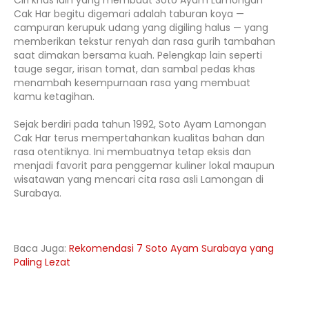
Cak Har begitu digemari adalah taburan koya —
campuran kerupuk udang yang digiling halus — yang
memberikan tekstur renyah dan rasa gurih tambahan
saat dimakan bersama kuah. Pelengkap lain seperti
tauge segar, irisan tomat, dan sambal pedas khas
menambah kesempurnaan rasa yang membuat
kamu ketagihan.
Sejak berdiri pada tahun 1992, Soto Ayam Lamongan
Cak Har terus mempertahankan kualitas bahan dan
rasa otentiknya. Ini membuatnya tetap eksis dan
menjadi favorit para penggemar kuliner lokal maupun
wisatawan yang mencari cita rasa asli Lamongan di
Surabaya.
Baca Juga:
Rekomendasi 7 Soto Ayam Surabaya yang
Paling Lezat