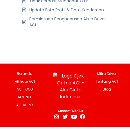
Tidak Berhasil Mendapat OTP
Update Foto Profil & Data Kendaraan
Permintaan Penghapusan Akun Driver
ACI
Beranda
Mitra Driver
Affiliate ACI
Tentang ACI
ACI FOOD
Blog
ACI RIDE
ACI KURIR
Connect With Us